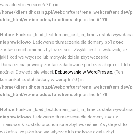
was added in version 6.7.0.) in
/home/klient.dhosting.pl/webcrafters/renel.webcrafters.dev/p
ublic_html/wp-includes/functions.php
on line
6170
Notice
: Funkcja _load_textdomain_just_in_time została wywołana
nieprawidłowo
. Ładowanie tłumaczenia dla domeny
solatec
zostało uruchomione zbyt wcześnie. Zwykle jest to wskaźnik, że
jakiś kod we wtyczce lub motywie działa zbyt wcześnie.
Tłumaczenia powinny zostać załadowane podczas akcji
init
lub
później. Dowiedz się więcej:
Debugowanie w WordPressie
. (Ten
komunikat został dodany w wersji 6.7.0.) in
/home/klient.dhosting.pl/webcrafters/renel.webcrafters.dev/p
ublic_html/wp-includes/functions.php
on line
6170
Notice
: Funkcja _load_textdomain_just_in_time została wywołana
nieprawidłowo
. Ładowanie tłumaczenia dla domeny
redux-
framework
zostało uruchomione zbyt wcześnie. Zwykle jest to
wskaźnik, że jakiś kod we wtyczce lub motywie działa zbyt