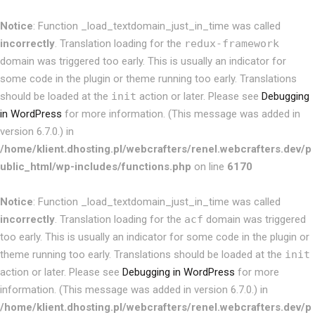
Notice
: Function _load_textdomain_just_in_time was called
incorrectly
. Translation loading for the
redux-framework
domain was triggered too early. This is usually an indicator for
some code in the plugin or theme running too early. Translations
should be loaded at the
init
action or later. Please see
Debugging
in WordPress
for more information. (This message was added in
version 6.7.0.) in
/home/klient.dhosting.pl/webcrafters/renel.webcrafters.dev/p
ublic_html/wp-includes/functions.php
on line
6170
Notice
: Function _load_textdomain_just_in_time was called
incorrectly
. Translation loading for the
acf
domain was triggered
too early. This is usually an indicator for some code in the plugin or
theme running too early. Translations should be loaded at the
init
action or later. Please see
Debugging in WordPress
for more
information. (This message was added in version 6.7.0.) in
/home/klient.dhosting.pl/webcrafters/renel.webcrafters.dev/p