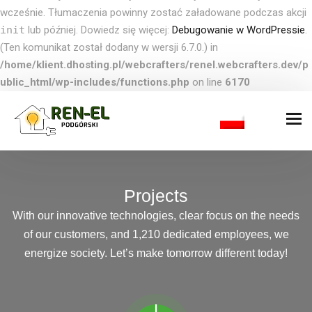
wcześnie. Tłumaczenia powinny zostać załadowane podczas akcji
init
lub później. Dowiedz się więcej:
Debugowanie w WordPressie
.
(Ten komunikat został dodany w wersji 6.7.0.) in
/home/klient.dhosting.pl/webcrafters/renel.webcrafters.dev/p
ublic_html/wp-includes/functions.php
on line
6170
Projects
With our innovative technologies, clear focus on the needs
of our customers, and 1,210 dedicated employees, we
energize society. Let’s make tomorrow different today!